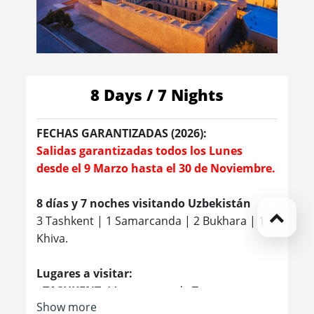
8 Days / 7 Nights
FECHAS GARANTIZADAS (2026):
Salidas garantizadas todos los Lunes
desde el 9 Marzo hasta el 30 de Noviembre.
8 días y 7 noches visitando Uzbekistán
3 Tashkent | 1 Samarcanda | 2 Bukhara | 1
Khiva.
Lugares a visitar:
- TASHKENT:
Monumento de Terromoto -
Show more
Complejo Arquitectónico Hasti Imam -