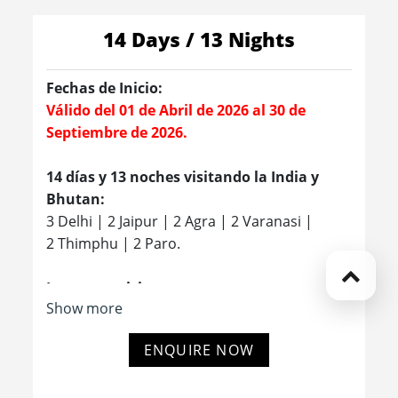
14 Days / 13 Nights
Fechas de Inicio:
Válido del 01 de Abril de 2026 al 30 de
Septiembre de 2026.
14 días y 13 noches visitando la India y
Bhutan:
3 Delhi | 2 Jaipur | 2 Agra | 2 Varanasi |
2 Thimphu | 2 Paro.
Lugares a visitar:
Show more
- El Fuerte Rojo
- Jama Masjid
ENQUIRE NOW
- Bazar Chandni Chowk
- Raj Ghat