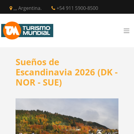
,,, Argentina.
+54 911 5900-8500
Sueños de
Escandinavia 2026 (DK -
NOR - SUE)