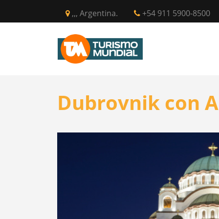
,,, Argentina.
+54 911 5900-8500
INICIO
CIR
Dubrovnik con A