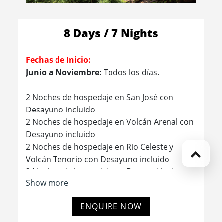
8 Days / 7 Nights
Fechas de Inicio:
Junio a Noviembre:
Todos los días.
2 Noches de hospedaje en San José con
Desayuno incluido
2 Noches de hospedaje en Volcán Arenal con
Desayuno incluido
2 Noches de hospedaje en Rio Celeste y
Volcán Tenorio con Desayuno incluido
2 Noches de hospedaje en Bosque Lluvioso
Show more
de Sarapiquí con Desayuno incluido
ENQUIRE NOW